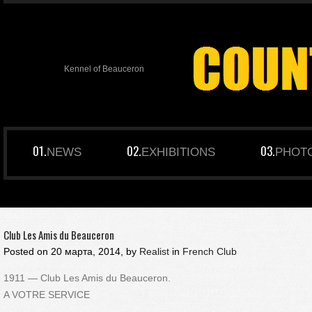
Kennel of Beauceron
NEWS
EXHIBITIONS
PHOT
Club Les Amis du Beauceron
Posted on
20 марта, 2014, by
Realist
in
French Club
1911 — Club Les Amis du Beauceron.
A VOTRE SERVICE