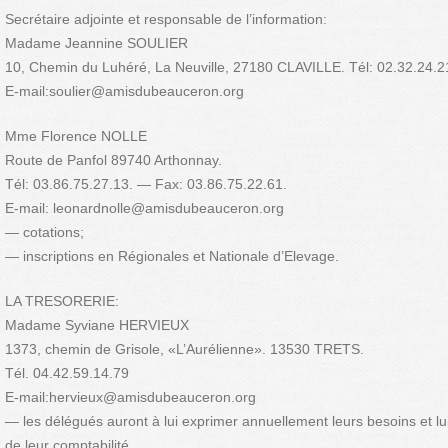
Secrétaire adjointe et responsable de l’information:
Madame Jeannine SOULIER
10, Chemin du Luhéré, La Neuville, 27180 CLAVILLE. Tél: 02.32.24.2
E-mail:soulier@amisdubeauceron.org
Mme Florence NOLLE
Route de Panfol 89740 Arthonnay.
Tél: 03.86.75.27.13. — Fax: 03.86.75.22.61.
E-mail: leonardnolle@amisdubeauceron.org
— cotations;
— inscriptions en Régionales et Nationale d’Elevage.
LA TRESORERIE:
Madame Syviane HERVIEUX
1373, chemin de Grisole, «L’Aurélienne». 13530 TRETS.
Tél. 04.42.59.14.79
E-mail:hervieux@amisdubeauceron.org
— les délégués auront à lui exprimer annuellement leurs besoins et l
de leur comptabilité.