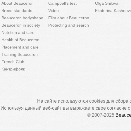
About Beauceron
Campbell’s test
Olga Shilova
Breed standards
Video
Ekaterina Kasheev
Beauceron bodyshape
Film about Beauceron
Beauceron in society
Protecting and search
Nutrition and care
Health of Beauceron
Placement and care
Training Beauceron
French Club
Кантрифолк
На сайте используются cookies для сбора 
Используя данный веб-сайт вы выражаете свое согласие 
© 2007-2025
Beauce