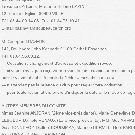
Trésoriers Adjoints: Madame Hélène BAZIN,
12, rue de l’ Eglise, 60400 VILLE
Tél: 03.44.09.14.03. Fax: 01.34.75.10.41.
E-mail:bazin@amisdubeauceron.org
M. Georges TRAVERS
142, Boulevard John Kennedy 91100 Corbeil Essonnes.
Tèl: 01.64.96.09.12.
— Cotisation : changement d’adresse et expédition revue;
— si vous n’avez pas reçu votre revue, le faire savoir. La mise sous pli 
puisse y avoir d’oubli, à partir du fichier «cotisations à jour»
— n’attendez pas la relance du club pour régler votre cotisation.
— pour toute réclamation, prière d’indiquer la date et le mode de rég
AUTRES MEMBRES DU COMITE:
Mmes Jeanine ANJORAN (2ème vice-présidente), Marie Geneviève
LEBOEUF, Danièle RENAUX (1ère Vice-présidente), MM. Guy ARMAT
Guy BONNEFOY, Djelloul BOUDJMAA, Maurice HERMEL, Noël PARIS
Alain RENAUX, Alain THEVENON.